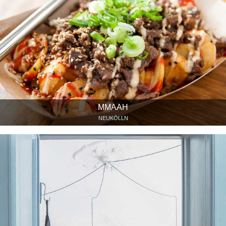
MMAAH
NEUKÖLLN