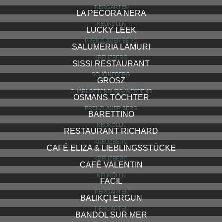
TIERGARTEN
LA PECORA NERA
NEUKÖLLN
LUCKY LEEK
PRENZLAUER BERG
SALUMERIA LAMURI
KREUZBERG
SISSI RESTAURANT
SCHÖNEBERG
GROSZ
CHARLOTTENBURG-WESTEND
OSMANS TÖCHTER
PRENZLAUER BERG
BARETTINO
NEUKÖLLN
RESTAURANT RICHARD
KREUZBERG
CAFÉ ELIZA & LIEBLINGSSTÜCKE
KREUZBERG
CAFÉ VALENTIN
NEUKÖLLN
FACIL
TIERGARTEN
BALIKÇI ERGUN
TIERGARTEN
BANDOL SUR MER