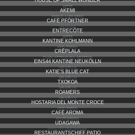
HOUSE OF SMALL WONDER
MITTE
AKEMI
PRENZLAUER BERG
CAFÉ PFÖRTNER
WEDDING
ENTRECÔTE
MITTE
KANTINE KOHLMANN
KREUZBERG
CRÊPLALA
CHARLOTTENBURG-WESTEND
EINS44 KANTINE NEUKÖLLN
NEUKÖLLN
KATIE’S BLUE CAT
NEUKÖLLN
TXOKOA
NEUKÖLLN
ROAMERS
NEUKÖLLN
HOSTARIA DEL MONTE CROCE
KREUZBERG
CAFÉ AROMA
SCHÖNEBERG
UDAGAWA
STEGLITZ-ZEHLENDORF
RESTAURANTSCHIFF PATIO