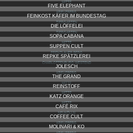
MITTE
FIVE ELEPHANT
KREUZBERG
FEINKOST KÄFER IM BUNDESTAG
TIERGARTEN
DIE LÖFFELEI
TIERGARTEN
SOPA CABANA
MITTE
SUPPEN CULT
PRENZLAUER BERG
REPKE SPÄTZLEREI
CHARLOTTENBURG-WESTEND
JOLESCH
KREUZBERG
THE GRAND
MITTE
REINSTOFF
MITTE
KATZ ORANGE
MITTE
CAFÉ RIX
NEUKÖLLN
COFFEE CULT
KREUZBERG
MOLINARI & KO