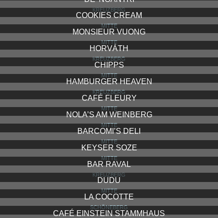
KREUZBERG
COOKIES CREAM
MITTE
MONSIEUR VUONG
MITTE
HORVÁTH
KREUZBERG
CHIPPS
MITTE
HAMBURGER HEAVEN
KREUZBERG
CAFÉ FLEURY
MITTE
NOLA’S AM WEINBERG
MITTE
BARCOMI’S DELI
MITTE
KEYSER SOZE
MITTE
BAR RAVAL
KREUZBERG
DUDU
MITTE
LA COCOTTE
SCHÖNEBERG
CAFÉ EINSTEIN STAMMHAUS