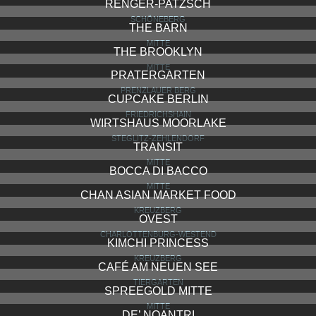
RENGER-PATZSCH
SCHÖNEBERG
THE BARN
MITTE
THE BROOKLYN
MITTE
PRATERGARTEN
PRENZLAUER BERG
CUPCAKE BERLIN
FRIEDRICHSHAIN
WIRTSHAUS MOORLAKE
STEGLITZ-ZEHLENDORF
TRANSIT
MITTE
BOCCA DI BACCO
MITTE
CHAN ASIAN MARKET FOOD
KREUZBERG
OVEST
CHARLOTTENBURG-WESTEND
KIMCHI PRINCESS
KREUZBERG
CAFÉ AM NEUEN SEE
TIERGARTEN
SPREEGOLD MITTE
MITTE
DE’ NOANTRI