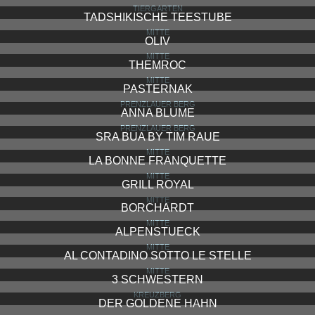
TIERGARTEN
TADSHIKISCHE TEESTUBE
MITTE
OLIV
MITTE
THEMROC
MITTE
PASTERNAK
PRENZLAUER BERG
ANNA BLUME
PRENZLAUER BERG
SRA BUA BY TIM RAUE
MITTE
LA BONNE FRANQUETTE
MITTE
GRILL ROYAL
MITTE
BORCHARDT
MITTE
ALPENSTUECK
MITTE
AL CONTADINO SOTTO LE STELLE
MITTE
3 SCHWESTERN
KREUZBERG
DER GOLDENE HAHN