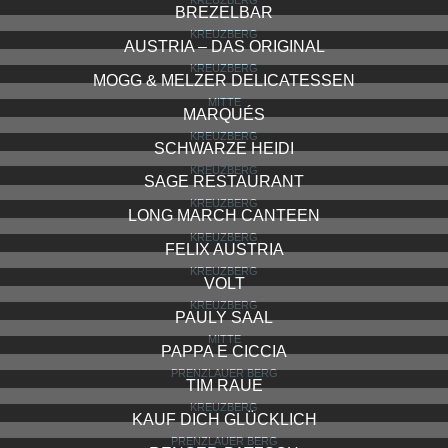
KREUZBERG
BREZELBAR
KREUZBERG
AUSTRIA – DAS ORIGINAL
KREUZBERG
MOGG & MELZER DELICATESSEN
MITTE
MARQUÉS
KREUZBERG
SCHWARZE HEIDI
KREUZBERG
SAGE RESTAURANT
KREUZBERG
LONG MARCH CANTEEN
KREUZBERG
FELIX AUSTRIA
KREUZBERG
VOLT
KREUZBERG
PAULY SAAL
MITTE
PAPPA E CICCIA
PRENZLAUER BERG
TIM RAUE
KREUZBERG
KAUF DICH GLÜCKLICH
PRENZLAUER BERG