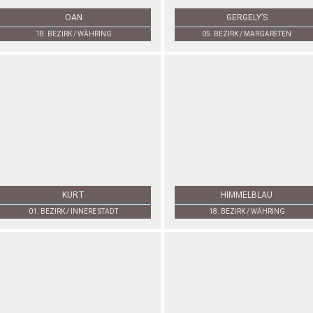
OAN
GERGELY’S
18. BEZIRK / WÄHRING
05. BEZIRK / MARGARETEN
KURT
HIMMELBLAU
01. BEZIRK / INNERE STADT
18. BEZIRK / WÄHRING