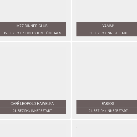
M77 DINNER CLUB
YAMM!
15. BEZIRK / RUDOLFSHEIM-FÜNFHAUS
01. BEZIRK / INNERE STADT
CAFÉ LEOPOLD HAWELKA
FABIOS
01. BEZIRK / INNERE STADT
01. BEZIRK / INNERE STADT