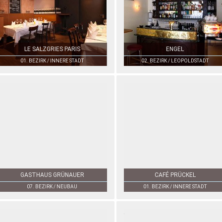
LE SALZGRIES PARIS
ENGEL
01. BEZIRK / INNERE STADT
02. BEZIRK / LEOPOLDSTADT
GASTHAUS GRÜNAUER
CAFÉ PRÜCKEL
07. BEZIRK / NEUBAU
01. BEZIRK / INNERE STADT