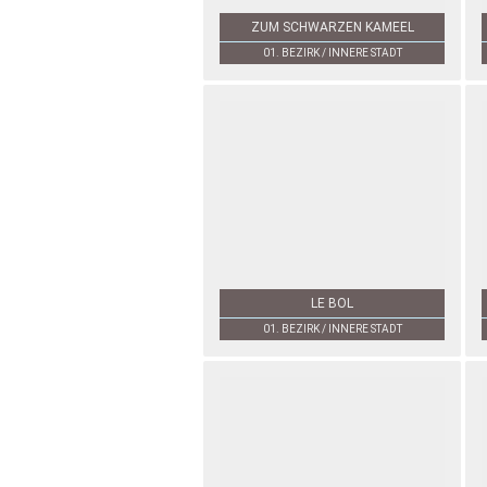
ZUM SCHWARZEN KAMEEL
01. BEZIRK / INNERE STADT
LE BOL
01. BEZIRK / INNERE STADT