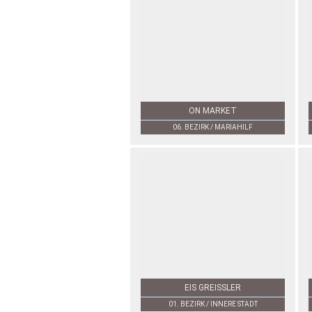
ON MARKET
06. BEZIRK / MARIAHILF
EIS GREISSLER
01. BEZIRK / INNERE STADT