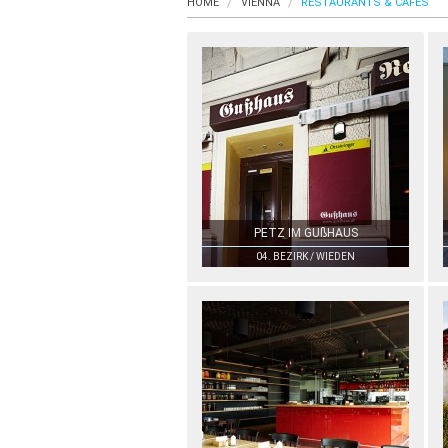
HOME
VIENNA
RESTAURANTS & CAFÉS
PETZ IM GUßHAUS
04. BEZIRK / WIEDEN