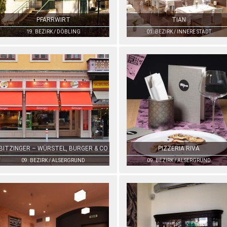
PFARRWIRT
TIAN
19. BEZIRK / DÖBLING
01. BEZIRK / INNERE STADT
BITZINGER – WÜRSTEL, BURGER & CO
PIZZERIA RIVA
09. BEZIRK / ALSERGRUND
09. BEZIRK / ALSERGRUND