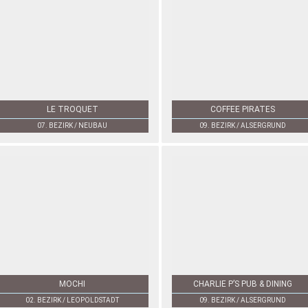
LE TROQUET
COFFEE PIRATES
07. BEZIRK / NEUBAU
09. BEZIRK / ALSERGRUND
MOCHI
CHARLIE P’S PUB & DINING
02. BEZIRK / LEOPOLDSTADT
09. BEZIRK / ALSERGRUND