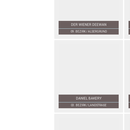
DER WIENER DEEWAN
09. BEZIRK / ALSERGRUND
DANIEL BAKERY
03. BEZIRK / LANDSTRAßE