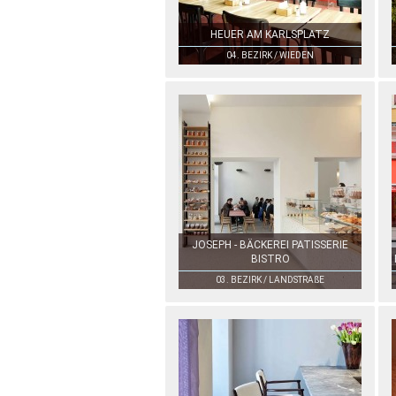
HEUER AM KARLSPLATZ
04. BEZIRK / WIEDEN
JOSEPH - BÄCKEREI PATISSERIE
BISTRO
03. BEZIRK / LANDSTRAßE