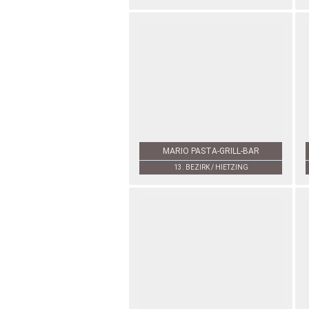
MARIO PASTA-GRILL-BAR
13. BEZIRK / HIETZING