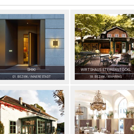
SHIKI
WIRTSHAUS STEIRERSTÖCKL
01. BEZIRK / INNERE STADT
18. BEZIRK / WÄHRING