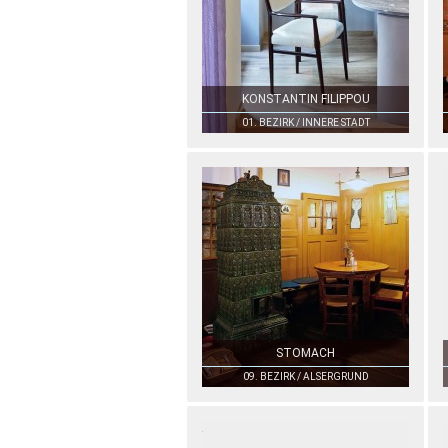
KONSTANTIN FILIPPOU
01. BEZIRK / INNERE STADT
STOMACH
09. BEZIRK / ALSERGRUND