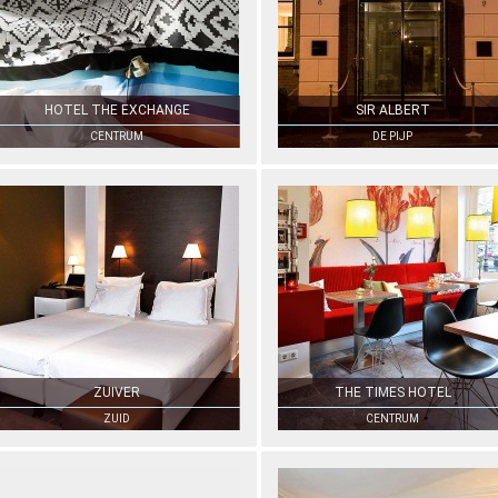
HOTEL THE EXCHANGE
SIR ALBERT
CENTRUM
DE PIJP
ZUIVER
THE TIMES HOTEL
ZUID
CENTRUM