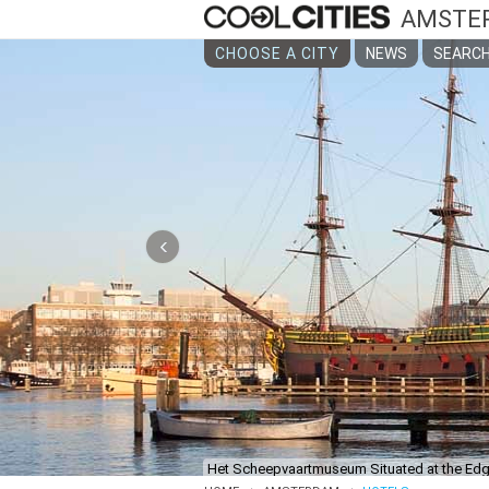
AMSTE
CHOOSE A CITY
NEWS
SEARCH
‹
Het Scheepvaartmuseum Situated at the Edge