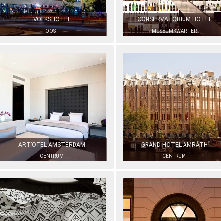
VOLKSHOTEL
CONSERVATORIUM HOTEL
OOST
MUSEUMKWARTIER
ART’OTEL AMSTERDAM
GRAND HOTEL AMRÂTH
CENTRUM
CENTRUM